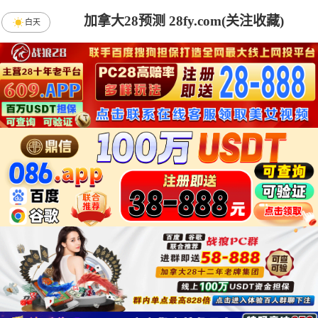
加拿大28预测 28fy.com(关注收藏)
白天